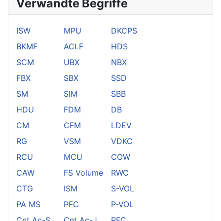
Verwandte Begriffe
ISW
MPU
DKCPS
BKMF
ACLF
HDS
SCM
UBX
NBX
FBX
SBX
SSD
SM
SIM
SBB
HDU
FDM
DB
CM
CFM
LDEV
RG
VSM
VDKC
RCU
MCU
COW
CAW
FS Volume
RWC
CTG
ISM
S-VOL
PA MS
PFC
P-VOL
Cnt Ac-S
Cnt Ac-J
PFC